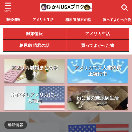
離婚情報
アメリカ生活
糖尿病 猫君の話
買ってよかった物
離婚情報
アメリカ生活
糖尿病 猫君の話
買ってよかった物
アメリカ離婚まとめ記
アメリカで大人歯科矯
事
正続行中
離婚後もアメリカにい
ねこ君の糖尿病生活
る理由
離婚情報