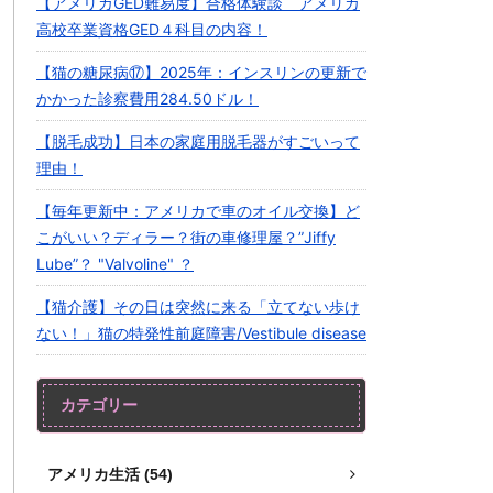
【アメリカGED難易度】合格体験談 アメリカ
高校卒業資格GED４科目の内容！
【猫の糖尿病⑰】2025年：インスリンの更新で
かかった診察費用284.50ドル！
【脱毛成功】日本の家庭用脱毛器がすごいって
理由！
【毎年更新中：アメリカで車のオイル交換】ど
こがいい？ディラー？街の車修理屋？”Jiffy
Lube”？ "Valvoline" ？
【猫介護】その日は突然に来る「立てない歩け
ない！」猫の特発性前庭障害/Vestibule disease
カテゴリー
アメリカ生活 (54)