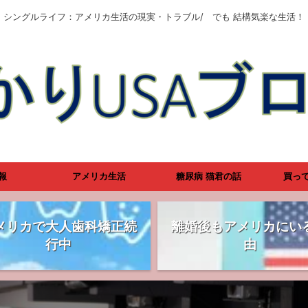
シングルライフ：アメリカ生活の現実・トラブル/ でも 結構気楽な生活！
報
アメリカ生活
糖尿病 猫君の話
買っ
メリカで大人歯科矯正続
離婚後もアメリカにい
行中
由