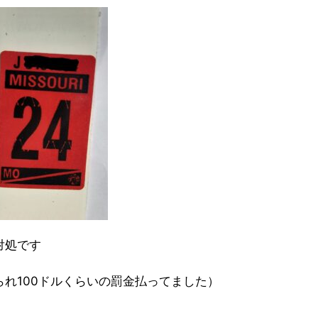
対処です
れ100ドルくらいの罰金払ってました）