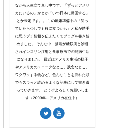
ながら人生立て直し中です。「ずっとアメリ
カにいるの」かとか「いつ日本に帰国する」
とか未定です。。 この離婚準備中の「知っ
ていたら少しでも役に立つかも」と私が勝手
に思うプチ情報を伝えたくてブログを書き始
めました。 そんな中、猫君が糖尿病と診断
されインスリン注射と食事療法での闘病生活
になりました。 最近はアメリカ生活の様子
やアメリカのユニークなとこ、残念なとこ、
ワクワクする物など、色んなことを疲れた頭
でもスラっと読めるような記事にして書き綴
っていきます。 どうぞよろしくお願いしま
す（2009年～アメリカ在住中）