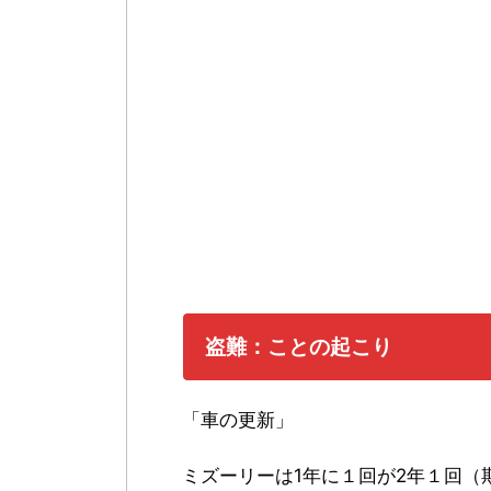
盗難：ことの起こり
「車の更新」
ミズーリーは1年に１回が2年１回（