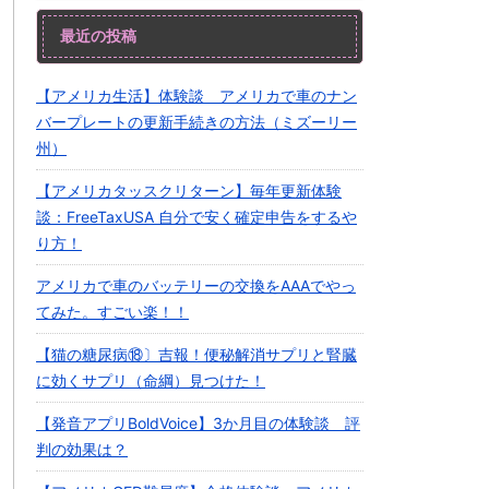
最近の投稿
【アメリカ生活】体験談 アメリカで車のナン
バープレートの更新手続きの方法（ミズーリー
州）
【アメリカタッスクリターン】毎年更新体験
談：FreeTaxUSA 自分で安く確定申告をするや
り方！
アメリカで車のバッテリーの交換をAAAでやっ
てみた。すごい楽！！
【猫の糖尿病⑱〕吉報！便秘解消サプリと腎臓
に効くサプリ（命綱）見つけた！
【発音アプリBoldVoice】3か月目の体験談 評
判の効果は？