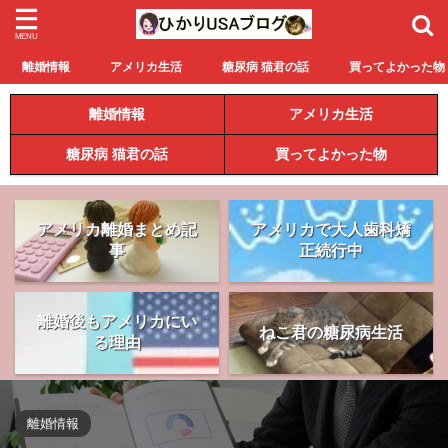
離婚情報
アメリカ生活
糖尿病 猫君の話
買ってよかった物
離婚情報
アメリカ生活
糖尿病 猫君の話
買ってよかった物
アメリカ離婚まとめ記
アメリカで大人歯科矯
事
正続行中
離婚後もアメリカにい
ねこ君の糖尿病生活
る理由
離婚情報