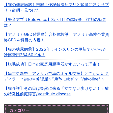
【猫の糖尿病⑱〕吉報！便秘解消サプリと腎臓に効くサプ
リ（命綱）見つけた！
【発音アプリBoldVoice】3か月目の体験談 評判の効果
は？
【アメリカGED難易度】合格体験談 アメリカ高校卒業資
格GED４科目の内容！
【猫の糖尿病⑰】2025年：インスリンの更新でかかった
診察費用284.50ドル！
【脱毛成功】日本の家庭用脱毛器がすごいって理由！
【毎年更新中：アメリカで車のオイル交換】どこがいい？
ディラー？街の車修理屋？”Jiffy Lube”？ "Valvoline" ？
【猫介護】その日は突然に来る「立てない歩けない！」猫
の特発性前庭障害/Vestibule disease
カテゴリー