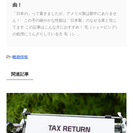
由！
「日本の」って書きましたが、アメリカ製は眼中にありませ
ん！ この手の細やかな性能は「日本製」のなせる業と信じ
てます この記事はこんな方におすすめ！ 毛（シェービング）
の処理にうんざりしている方 毛（シ ...
-
離婚情報
関連記事