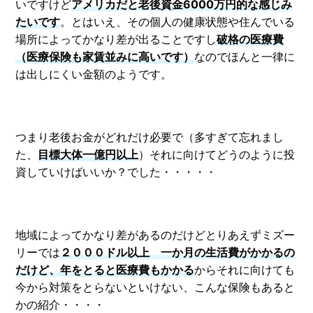
いですけど
アメリカだと老後資金6000万円的な感じみ
たいです
。とはいえ、その個人の健康状態や住んでいる
場所によってかなり差が出ることですし
破格の医療費
（医療保険も家賃並みに高いです）
なのでほんと一律に
は出しにくい金額のようです。
つまり老後お金がどれだけ必要で（多すぎて忘れまし
た、
目標大体一億円以上
）それに向けてどうのように投
資していけばいいか？でした・・・・・
地域によってかなり差があるのだけどとりあえずミズー
リーでは
２０００ドル以上 一か月の生活費がかかるの
だけど、年をとると医療費もかかる
からそれに向けても
今から対策をとらないといけない、こんな保険もあると
かの紹介・・・・