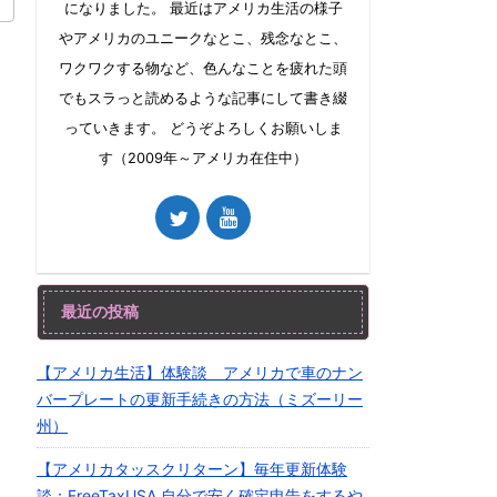
になりました。 最近はアメリカ生活の様子
やアメリカのユニークなとこ、残念なとこ、
ワクワクする物など、色んなことを疲れた頭
でもスラっと読めるような記事にして書き綴
っていきます。 どうぞよろしくお願いしま
す（2009年～アメリカ在住中）
最近の投稿
【アメリカ生活】体験談 アメリカで車のナン
バープレートの更新手続きの方法（ミズーリー
州）
【アメリカタッスクリターン】毎年更新体験
談：FreeTaxUSA 自分で安く確定申告をするや