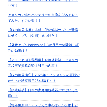
り方！
アメリカで車のバッテリーの交換をAAAでやっ
てみた。すごい楽！！
【猫の糖尿病⑱〕吉報！便秘解消サプリと腎臓
に効くサプリ（命綱）見つけた！
【発音アプリBoldVoice】3か月目の体験談 評
判の効果は？
【アメリカGED難易度】合格体験談 アメリカ
高校卒業資格GED４科目の内容！
【猫の糖尿病⑰】2025年：インスリンの更新で
かかった診察費用284.50ドル！
【脱毛成功】日本の家庭用脱毛器がすごいって
理由！
【毎年更新中：アメリカで車のオイル交換】ど