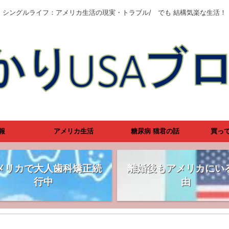
シングルライフ：アメリカ生活の現実・トラブル/ でも 結構気楽な生活！
報
アメリカ生活
糖尿病 猫君の話
買っ
メリカで大人歯科矯正続
離婚後もアメリカにい
行中
由