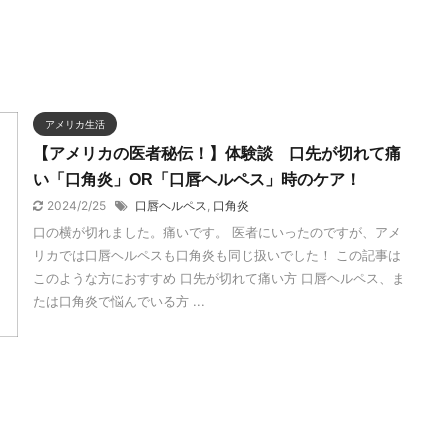
アメリカ生活
【アメリカの医者秘伝！】体験談 口先が切れて痛
い「口角炎」OR「口唇ヘルペス」時のケア！
2024/2/25
口唇ヘルペス
,
口角炎
口の横が切れました。痛いです。 医者にいったのですが、アメ
リカでは口唇ヘルペスも口角炎も同じ扱いでした！ この記事は
このような方におすすめ 口先が切れて痛い方 口唇ヘルペス、ま
たは口角炎で悩んでいる方 ...