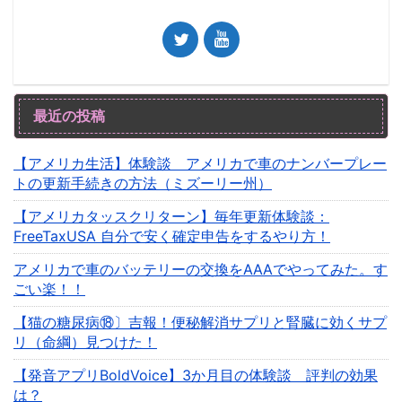
最近の投稿
【アメリカ生活】体験談 アメリカで車のナンバープレー
トの更新手続きの方法（ミズーリー州）
【アメリカタッスクリターン】毎年更新体験談：
FreeTaxUSA 自分で安く確定申告をするやり方！
アメリカで車のバッテリーの交換をAAAでやってみた。す
ごい楽！！
【猫の糖尿病⑱〕吉報！便秘解消サプリと腎臓に効くサプ
リ（命綱）見つけた！
【発音アプリBoldVoice】3か月目の体験談 評判の効果
は？