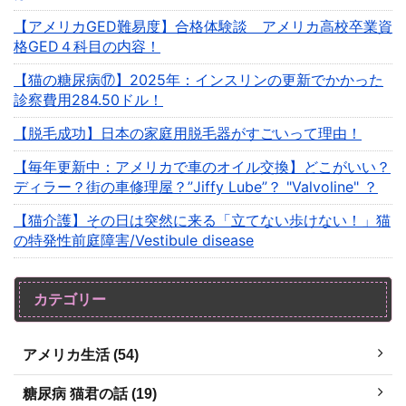
【アメリカGED難易度】合格体験談 アメリカ高校卒業資
格GED４科目の内容！
【猫の糖尿病⑰】2025年：インスリンの更新でかかった
診察費用284.50ドル！
【脱毛成功】日本の家庭用脱毛器がすごいって理由！
【毎年更新中：アメリカで車のオイル交換】どこがいい？
ディラー？街の車修理屋？”Jiffy Lube”？ "Valvoline" ？
【猫介護】その日は突然に来る「立てない歩けない！」猫
の特発性前庭障害/Vestibule disease
カテゴリー
アメリカ生活 (54)
糖尿病 猫君の話 (19)